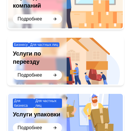
компаний
Подробнее
Бизнесу
Для частных лиц
Услуги по
переезду
Подробнее
Для
Для частных
бизнеса
лиц
Услуги упаковки
Подробнее