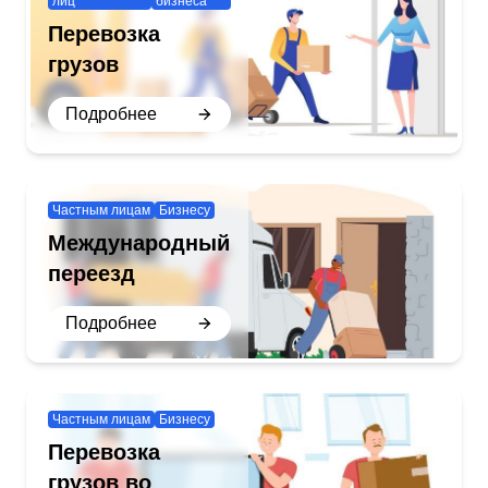
лиц
бизнеса
Перевозка
грузов
Подробнее
Частным лицам
Бизнесу
Международный
переезд
Подробнее
Частным лицам
Бизнесу
Перевозка
грузов во