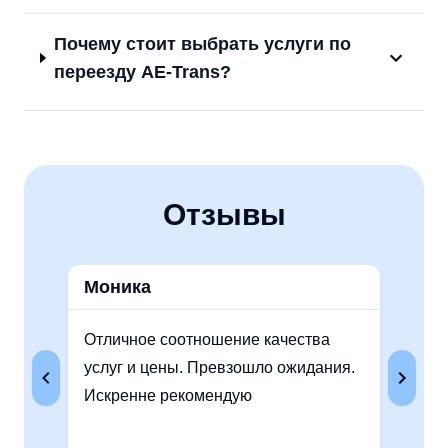
Почему стоит выбрать услуги по
переезду AE-Trans?
Отзывы
Моника
Ау
Отличное соотношение качества
Оче
услуг и цены. Превзошло ожидания.
без
Искренне рекомендую
оче
рек