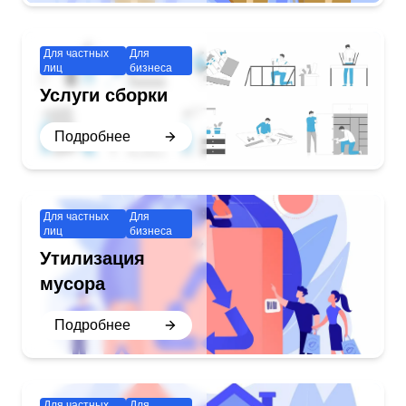
Для частных
Для
лиц
бизнеса
Услуги сборки
Подробнее
Для частных
Для
лиц
бизнеса
Утилизация
мусора
Подробнее
Для частных
Для