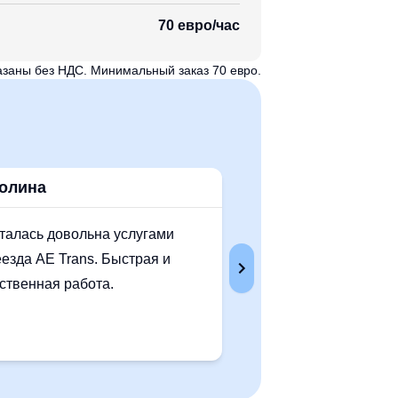
70 евро/час
азаны без НДС. Минимальный заказ 70 евро.
олина
Томас
талась довольна услугами
Большое спасибо! М
езда AE Trans. Быстрая и
в Прагу и остались 
ственная работа.
скоростью и обслуж
из лучших компаний 
Рекомендую!