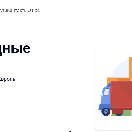
уги
Контакты
О нас
дные
Европы