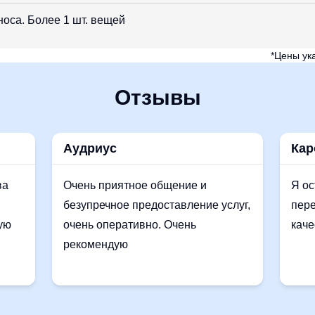
носа. Более 1 шт. вещей
*Цены ук
Отзывы
Аудриус
Кар
ва
Очень приятное общение и
Я ос
безупречное предоставление услуг,
пере
ую
очень оперативно. Очень
каче
рекомендую