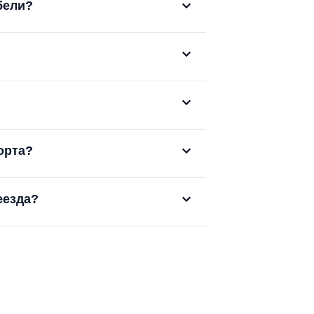
бели?
орта?
еезда?