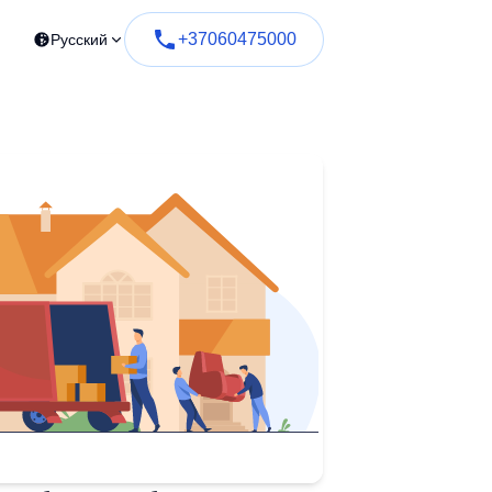
+37060475000
Русский