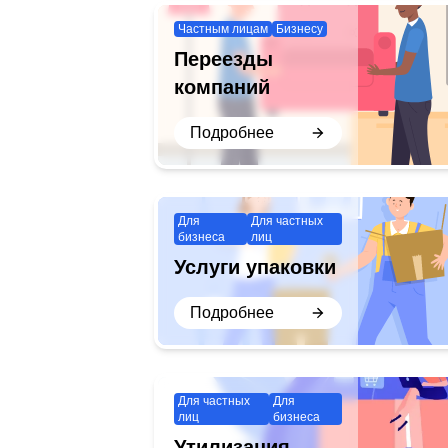
Частным лицам
Бизнесу
Переезды
компаний
Подробнее
Для
Для частных
бизнеса
лиц
Услуги упаковки
Подробнее
Для частных
Для
лиц
бизнеса
Утилизация