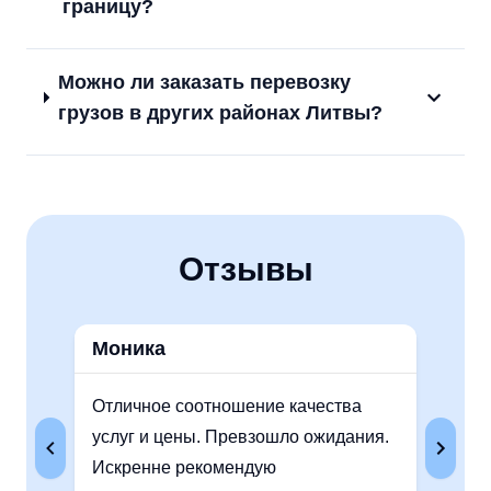
границу?
Можно ли заказать перевозку
грузов в других районах Литвы?
Отзывы
Моника
Ау
Отличное соотношение качества
Оче
услуг и цены. Превзошло ожидания.
без
Искренне рекомендую
оче