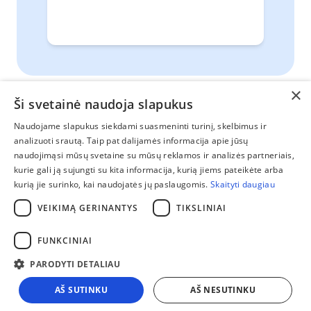
рек
×
Ši svetainė naudoja slapukus
Naudojame slapukus siekdami suasmeninti turinį, skelbimus ir
Нас можно найти:
Susisiekite:
analizuoti srautą. Taip pat dalijamės informacija apie jūsų
Facebook
naudojimąsi mūsų svetaine su mūsų reklamos ir analizės partneriais,
+37060475000
kurie gali ją sujungti su kita informacija, kurią jiems pateikėte arba
Instagram
kurią jie surinko, kai naudojatės jų paslaugomis.
Skaityti daugiau
info@ae-trans.lt
VEIKIMĄ GERINANTYS
TIKSLINIAI
Политика конфиденциальности
FUNKCINIAI
Общие условия
PARODYTI DETALIAU
© 2026 AE-trans.lt. Все права защищены.
AŠ SUTINKU
AŠ NESUTINKU