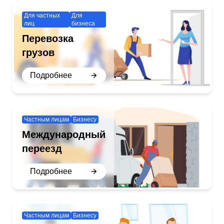
Для частных
Для
лиц
бизнеса
Перевозка
грузов
Подробнее
Частным лицам
Бизнесу
Международный
переезд
Подробнее
Частным лицам
Бизнесу