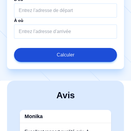
À où
Calculer
Avis
Monika
Au