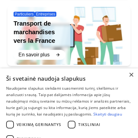
Particuliers
Entreprises
Transport de
marchandises
vers la France
En savoir plus
×
Ši svetainė naudoja slapukus
Naudojame slapukus siekdami suasmeninti turinį, skelbimus ir
Vous pouvez nous trouver :
Susisiekite:
analizuoti srautą. Taip pat dalijamės informacija apie jūsų
Facebook
naudojimąsi mūsų svetaine su mūsų reklamos ir analizės partneriais,
+37060475000
kurie gali ją sujungti su kita informacija, kurią jiems pateikėte arba
Instagram
kurią jie surinko, kai naudojatės jų paslaugomis.
Skaityti daugiau
info@ae-trans.lt
VEIKIMĄ GERINANTYS
TIKSLINIAI
Politique de confidentialité