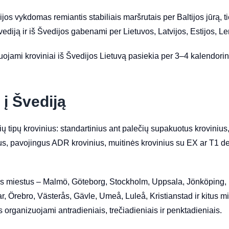
os vykdomas remiantis stabiliais maršrutais per Baltijos jūrą, ties
ediją ir iš Švedijos gabenami per Lietuvos, Latvijos, Estijos, Lenk
tuojami kroviniai iš Švedijos Lietuvą pasiekia per 3–4 kalendorine
į Švediją
ių tipų krovinius: standartinius ant palečių supakuotus krovini
us, pavojingus ADR krovinius, muitinės krovinius su EX ar T1 d
ijos miestus – Malmö, Göteborg, Stockholm, Uppsala, Jönköping,
, Örebro, Västerås, Gävle, Umeå, Luleå, Kristianstad ir kitus mi
organizuojami antradieniais, trečiadieniais ir penktadieniais.