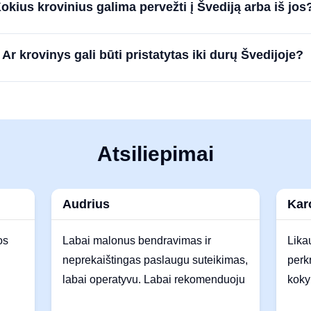
okius krovinius galima pervežti į Švediją arba iš jos
Ar krovinys gali būti pristatytas iki durų Švedijoje?
Atsiliepimai
Audrius
Kar
os
Labai malonus bendravimas ir
Lika
neprekaištingas paslaugu suteikimas,
perk
labai operatyvu. Labai rekomenduoju
koky