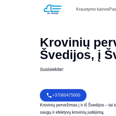
Kraustymo kainos
Pas
Krovinių per
Švedijos, į Š
Susisiekite!
+37060475000
Krovinių pervežimas į ir iš Švedijos – tai t
saugų ir efektyvų krovinių judėjimą.