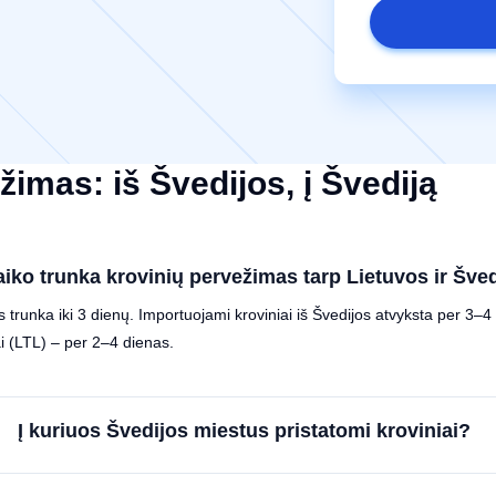
imas: iš Švedijos, į Švediją
aiko trunka krovinių pervežimas tarp Lietuvos ir Šve
 trunka iki 3 dienų. Importuojami kroviniai iš Švedijos atvyksta per 3–4 
i (LTL) – per 2–4 dienas.
Į kuriuos Švedijos miestus pristatomi kroviniai?