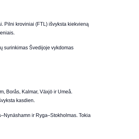
i. Pilni kroviniai (FTL) išvyksta kiekvieną
ieniais.
inių surinkimas Švedijoje vykdomas
lm, Borås, Kalmar, Växjö ir Umeå.
išvyksta kasdien.
ils–Nynäshamn ir Ryga–Stokholmas. Tokia