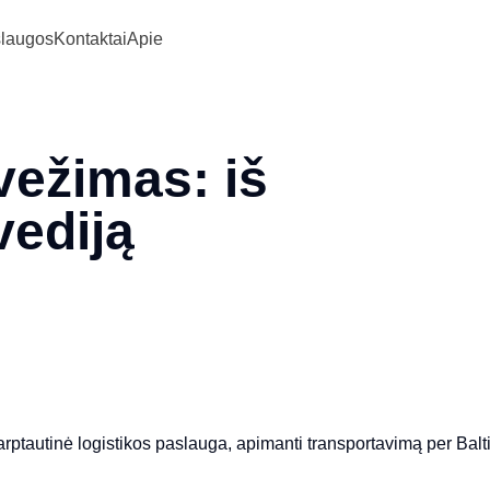
laugos
Kontaktai
Apie
vežimas: iš
vediją
arptautinė logistikos paslauga, apimanti transportavimą per Baltijo