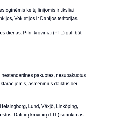
ioginėmis keltų linijomis ir tiksliai
ijos, Vokietijos ir Danijos teritorijas.
s dienas. Pilni kroviniai (FTL) gali būti
us, nestandartines pakuotes, nesupakuotus
eklaracijomis, asmeninius daiktus bei
 Helsingborg, Lund, Växjö, Linköping,
estus. Dalinių krovinių (LTL) surinkimas