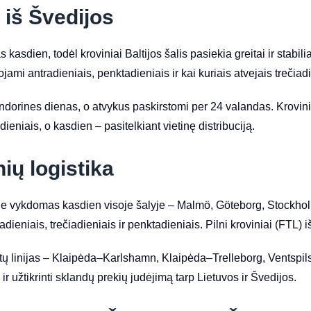
 iš Švedijos
sdien, todėl kroviniai Baltijos šalis pasiekia greitai ir stabilia
ojami antradieniais, penktadieniais ir kai kuriais atvejais trečiad
lendorines dienas, o atvykus paskirstomi per 24 valandas. Krov
eniais, o kasdien – pasitelkiant vietinę distribuciją.
nių logistika
oje vykdomas kasdien visoje šalyje – Malmö, Göteborg, Stockho
dieniais, trečiadieniais ir penktadieniais. Pilni kroviniai (FTL) 
tų linijas – Klaipėda–Karlshamn, Klaipėda–Trelleborg, Ventsp
s ir užtikrinti sklandų prekių judėjimą tarp Lietuvos ir Švedijos.