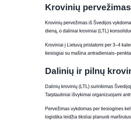
Krovinių pervežimas
Krovinių pervežimas iš Švedijos vykdomas ka
dieną, o daliniai kroviniai (LTL) konsolidu
Kroviniai į Lietuvą pristatomi per 3–4 ka
tiesiogiai su mašina antradieniais–penktadi
Dalinių ir pilnų krovi
Dalinių krovinių (LTL) surinkimas Švedij
Tarptautiniai išvykimai organizuojami antra
Pervežimas vykdomas per tiesiogines kel
logistika leidžia tiksliai planuoti maršrutu