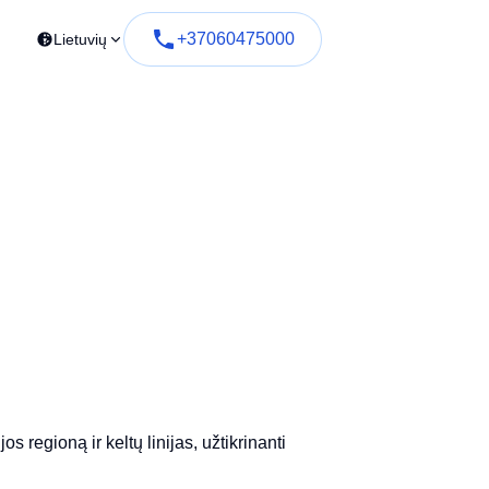
+37060475000
Lietuvių
s regioną ir keltų linijas, užtikrinanti