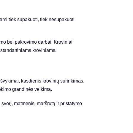
s
ami tiek supakuoti, tiek nesupakuoti
o bei pakrovimo darbai. Kroviniai
nestandartiniams kroviniams.
 išvykimai, kasdienis krovinių surinkimas,
 tiekimo grandinės veikimą.
 svorį, matmenis, maršrutą ir pristatymo