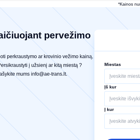
*Kainos nu
aičiuojant pervežimo
iuoti perkraustymo ar krovinio vežimo kainą,
Miestas
rsikraustyti į užsienį ar kitą miestą ?
arašykite mums
info@ae-trans.lt
.
Įš kur
Į kur