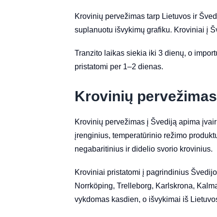
Krovinių pervežimas tarp Lietuvos ir Švedij
suplanuotu išvykimų grafiku. Kroviniai į Šv
Tranzito laikas siekia iki 3 dienų, o impor
pristatomi per 1–2 dienas.
Krovinių pervežimas 
Krovinių pervežimas į Švediją apima įvair
įrenginius, temperatūrinio režimo produkt
negabaritinius ir didelio svorio krovinius.
Kroviniai pristatomi į pagrindinius Šved
Norrköping, Trelleborg, Karlskrona, Kalmar
vykdomas kasdien, o išvykimai iš Lietuvos 