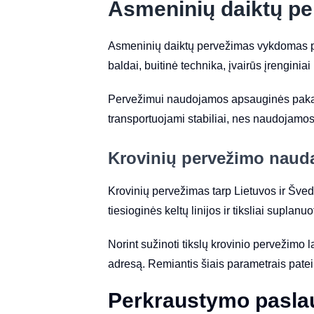
Asmeninių daiktų per
Asmeninių daiktų pervežimas vykdomas paga
baldai, buitinė technika, įvairūs įrenginiai
Pervežimui naudojamos apsauginės pakavi
transportuojami stabiliai, nes naudojamos
Krovinių pervežimo naud
Krovinių pervežimas tarp Lietuvos ir Švedij
tiesioginės keltų linijos ir tiksliai suplan
Norint sužinoti tikslų krovinio pervežimo 
adresą. Remiantis šiais parametrais pate
Perkraustymo pasla