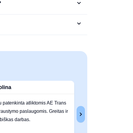
?
olina
Tomas
u patenkinta atliktomis AE Trans
Didelis ačiū! Kraustėm
raustymo paslaugomis. Greitas ir
likome nustebinti greič
biškas darbas.
aptarnavimu. Vieni iš 
Perkraustymo įmonių!