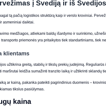
vežimas į Švediją ir iš Švedijo
l tą pačią logistikos struktūrą kaip ir verslo kroviniai. Pervež
 ir asmeniniai daiktai.
mo medžiagos, atliekami baldų išardymo ir surinkimo, užnešim
 transporto priemonės yra pritaikytos tiek standartiniams, tiek 
a klientams
os užtikrina greitą, stabilų ir tikslų prekių judėjimą. Reguliarūs
uoti maršrutai leidžia sumažinti tranzito laiką ir užtikrinti sklandų
laiką ar kainą, pakanka pateikti pagrindinius duomenis – krovinio
ikiamas tikslus pasiūlymas.
ugų kaina