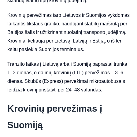
sklandų įvairių tipų krovinių judėjimą.
Krovinių pervežimas tarp Lietuvos ir Suomijos vykdomas
laikantis tikslaus grafiko, naudojant stabilų maršrutą per
Baltijos šalis ir užtikrinant nuolatinį transporto judėjimą.
Kroviniai keliauja per Lietuvą, Latviją ir Estiją, o iš ten
keltu pasiekia Suomijos terminalus.
Tranzito laikas į Lietuvą arba į Suomiją paprastai trunka
1–3 dienas, o dalinių krovinių (LTL) pervežimas – 3–6
dienas. Skubūs (Express) pervežimai mikroautobusais
leidžia krovinį pristatyti per 24–48 valandas.
Krovinių pervežimas į
Suomiją