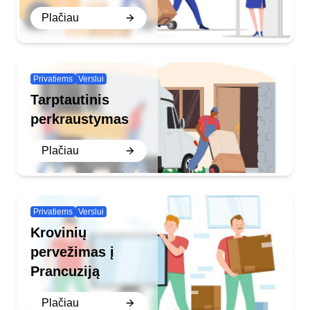
Plačiau
Privatiems
Verslui
Tarptautinis
perkraustymas
Plačiau
Privatiems
Verslui
Krovinių
pervežimas į
Prancuziją
Plačiau