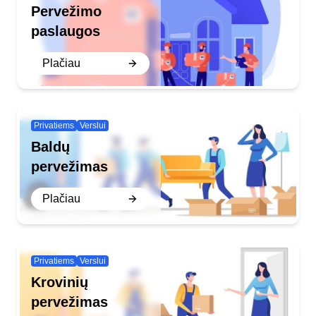
Pervežimo
paslaugos
Plačiau
Privatiems
Verslui
Baldų
pervežimas
Plačiau
Privatiems
Verslui
Krovinių
pervežimas