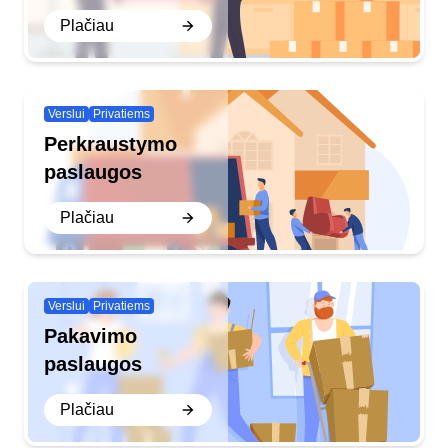
Plačiau
Verslui
Privatiems
Perkraustymo
paslaugos
Plačiau
Verslui
Privatiems
Pakavimo
paslaugos
Plačiau