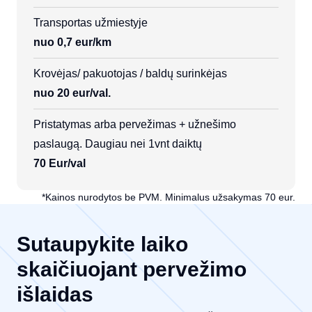
Transportas užmiestyje
nuo 0,7 eur/km
Krovėjas/ pakuotojas / baldų surinkėjas
nuo 20 eur/val.
Pristatymas arba pervežimas + užnešimo
paslaugą. Daugiau nei 1vnt daiktų
70 Eur/val
*Kainos nurodytos be PVM. Minimalus užsakymas 70 eur.
Sutaupykite laiko
skaičiuojant pervežimo
išlaidas