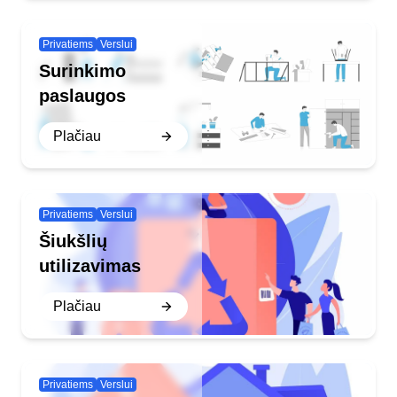
Privatiems
Verslui
Surinkimo
paslaugos
Plačiau
Privatiems
Verslui
Šiukšlių
utilizavimas
Plačiau
Privatiems
Verslui