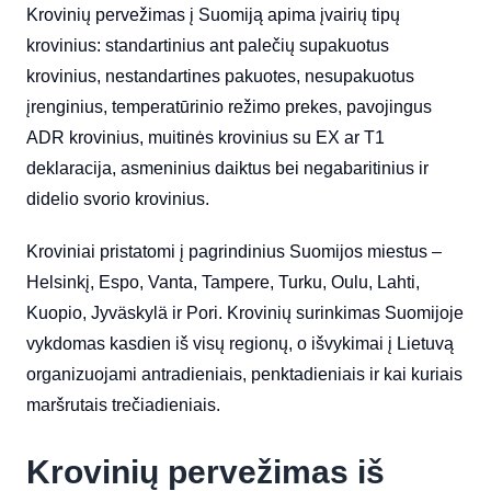
Krovinių pervežimas į Suomiją apima įvairių tipų
krovinius: standartinius ant palečių supakuotus
krovinius, nestandartines pakuotes, nesupakuotus
įrenginius, temperatūrinio režimo prekes, pavojingus
ADR krovinius, muitinės krovinius su EX ar T1
deklaracija, asmeninius daiktus bei negabaritinius ir
didelio svorio krovinius.
Kroviniai pristatomi į pagrindinius Suomijos miestus –
Helsinkį, Espo, Vanta, Tampere, Turku, Oulu, Lahti,
Kuopio, Jyväskylä ir Pori. Krovinių surinkimas Suomijoje
vykdomas kasdien iš visų regionų, o išvykimai į Lietuvą
organizuojami antradieniais, penktadieniais ir kai kuriais
maršrutais trečiadieniais.
Krovinių pervežimas iš