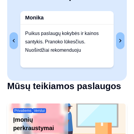
Monika
Au
Puikus paslaugų kokybės ir kainos
Lab
santykis. Pranoko lūkesčius.
nep
Nuoširdžiai rekomenduoju
lab
Mūsų teikiamos paslaugos
Privatiems
Verslui
Įmonių
perkraustymai