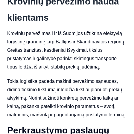
Krovinių pervežimo nauda
klientams
Krovinių pervežimas į ir iš Suomijos užtikrina efektyvią
logistinę grandinę tarp Baltijos ir Skandinavijos regionų.
Greitas tranzitas, kasdieniai išvykimai, tikslus
pristatymas ir galimybė parinkti skirtingus transporto
tipus leidžia išlaikyti stabilų prekių judėjimą.
Tokia logistika padeda mažinti pervežimo sąnaudas,
didina tiekimo tikslumą ir leidžia tiksliai planuoti prekių
atvykimą. Norint sužinoti konkretų pervežimo laiką ar
kainą, pakanka pateikti krovinio parametrus – svorį,
matmenis, maršrutą ir pageidaujamą pristatymo terminą.
Perkraustymo paslaugų