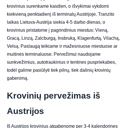
krovinius surenkame kasdien, o išvykimai vykdomi
kiekvieną penktadienį iš terminalų Austrijoje. Tranzito
laikas Lietuva-Austrija siekia 4-5 darbo dienas, o
krovinius pristatome į pagrindinius miestus: Vieną,
Gracą, Linzą, Zalcburgą, Insbruką, Klagenfurtą, Vilachą,
Velsą. Paslaugą teikiame ir mažesniuose miestuose ar
muitinės terminaluose. Pervežimui naudojame
sunkvežimius, autotraukinius ir tentines puspriekabes,
todėl galime pasiūlyti tiek pilnų, tiek dalinių krovinių
gabenimą.
Krovinių pervežimas iš
Austrijos
Iš Austrijos krovinius atgabenome per 3-4 kalendorines