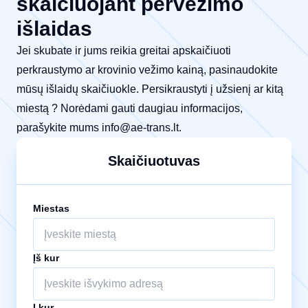
skaičiuojant pervežimo
išlaidas
Jei skubate ir jums reikia greitai apskaičiuoti
perkraustymo ar krovinio vežimo kainą, pasinaudokite
mūsų išlaidų skaičiuokle. Persikraustyti į užsienį ar kitą
miestą ? Norėdami gauti daugiau informacijos,
parašykite mums
info@ae-trans.lt
.
Skaičiuotuvas
Miestas
Įš kur
Į kur