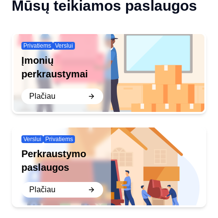
Mūsų teikiamos paslaugos
Privatiems
Verslui
Įmonių
perkraustymai
Plačiau
Verslui
Privatiems
Perkraustymo
paslaugos
Plačiau