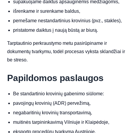
supakuojame daiktus apsauginėmis medžiagomis,
išrenkame ir surenkame baldus,
pernešame nestandartinius krovinius (pvz., stakles),
pristatome daiktus į naują būstą ar biurą.
Tarptautinio perkraustymo metu pasirūpiname ir
dokumentų tvarkymu, todėl procesas vyksta sklandžiai ir
be streso.
Papildomos paslaugos
Be standartinio krovinių gabenimo siūlome:
pavojingų krovinių (ADR) pervežimą,
negabaritinių krovinių transportavimą,
muitinės tarpininkavimą Vilniuje ir Klaipėdoje,
eksporto procedūrų tvarkymą Austrijoje,