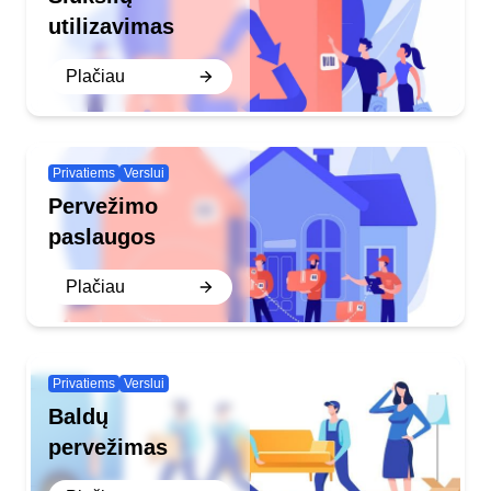
utilizavimas
Plačiau
Privatiems
Verslui
Pervežimo
paslaugos
Plačiau
Privatiems
Verslui
Baldų
pervežimas