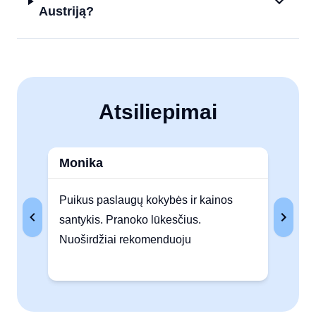
Austriją?
Atsiliepimai
Monika
Au
Puikus paslaugų kokybės ir kainos
Lab
santykis. Pranoko lūkesčius.
nep
Nuoširdžiai rekomenduoju
lab