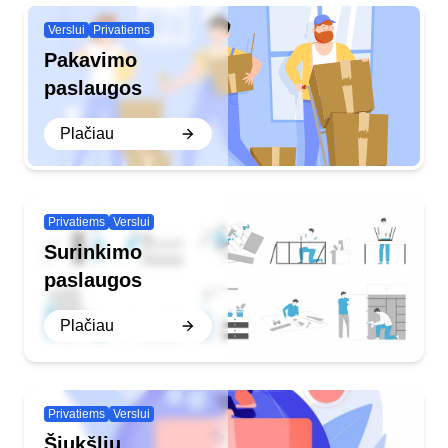
Verslui
Privatiems
Pakavimo
paslaugos
Plačiau
Privatiems
Verslui
Surinkimo
paslaugos
Plačiau
Privatiems
Verslui
Šiukšlių