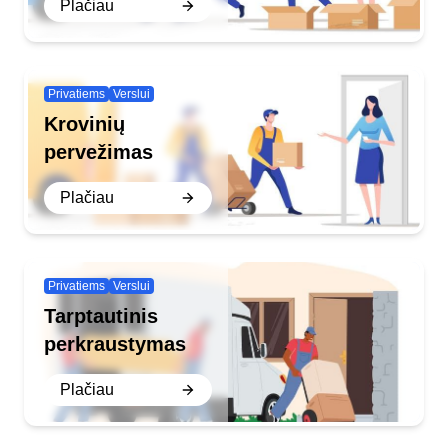
Plačiau
Privatiems
Verslui
Krovinių
pervežimas
Plačiau
Privatiems
Verslui
Tarptautinis
perkraustymas
Plačiau