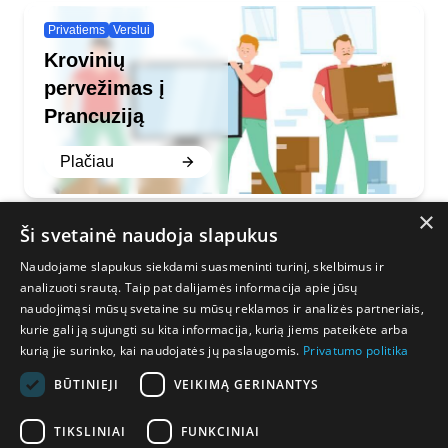
Privatiems
Verslui
Krovinių
pervežimas į
Prancuziją
Plačiau
×
Ši svetainė naudoja slapukus
Naudojame slapukus siekdami suasmeninti turinį, skelbimus ir
Mus galite rasti:
Susisiekite:
analizuoti srautą. Taip pat dalijamės informacija apie jūsų
naudojimąsi mūsų svetaine su mūsų reklamos ir analizės partneriais,
Facebook
+37060475000
kurie gali ją sujungti su kita informacija, kurią jiems pateikėte arba
Instagram
kurią jie surinko, kai naudojatės jų paslaugomis.
Privatumo politika
info@ae-trans.lt
BŪTINIEJI
VEIKIMĄ GERINANTYS
Privatumo politika
TIKSLINIAI
FUNKCINIAI