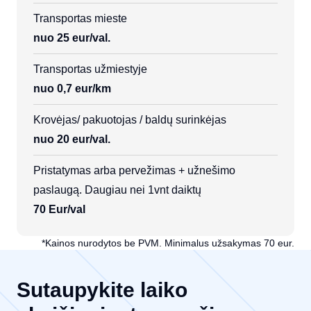
Transportas mieste
nuo 25 eur/val.
Transportas užmiestyje
nuo 0,7 eur/km
Krovėjas/ pakuotojas / baldų surinkėjas
nuo 20 eur/val.
Pristatymas arba pervežimas + užnešimo
paslaugą. Daugiau nei 1vnt daiktų
70 Eur/val
*Kainos nurodytos be PVM. Minimalus užsakymas 70 eur.
Sutaupykite laiko