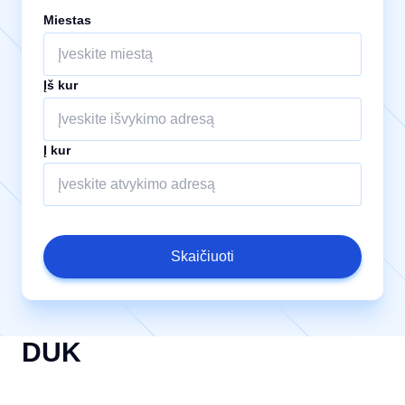
Miestas
Įš kur
Į kur
Skaičiuoti
DUK