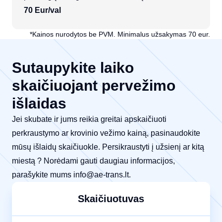
70 Eur/val
*Kainos nurodytos be PVM. Minimalus užsakymas 70 eur.
Sutaupykite laiko
skaičiuojant pervežimo
išlaidas
Jei skubate ir jums reikia greitai apskaičiuoti
perkraustymo ar krovinio vežimo kainą, pasinaudokite
mūsų išlaidų skaičiuokle. Persikraustyti į užsienį ar kitą
miestą ? Norėdami gauti daugiau informacijos,
parašykite mums
info@ae-trans.lt
.
Skaičiuotuvas