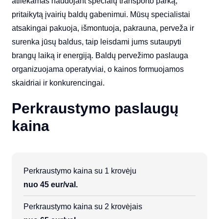
atliekamas naudojant specialų transporto parką,
pritaikytą įvairių baldų gabenimui. Mūsų specialistai
atsakingai pakuoja, išmontuoja, pakrauna, perveža ir
surenka jūsų baldus, taip leisdami jums sutaupyti
brangų laiką ir energiją. Baldų pervežimo paslauga
organizuojama operatyviai, o kainos formuojamos
skaidriai ir konkurencingai.
Perkraustymo paslaugų
kaina
Perkraustymo kaina su 1 krovėju
nuo 45 eur/val.
Perkraustymo kaina su 2 krovėjais