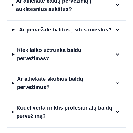
Ar atliekate baldų pervežimą į
aukštesnius aukštus?
Ar pervežate baldus į kitus miestus?
Kiek laiko užtrunka baldų
pervežimas?
Ar atliekate skubius baldų
pervežimus?
Kodėl verta rinktis profesionalų baldų
pervežimą?