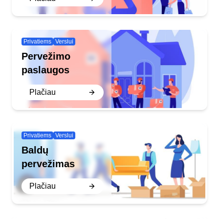
Privatiems
Verslui
Pervežimo
paslaugos
Plačiau
Privatiems
Verslui
Baldų
pervežimas
Plačiau