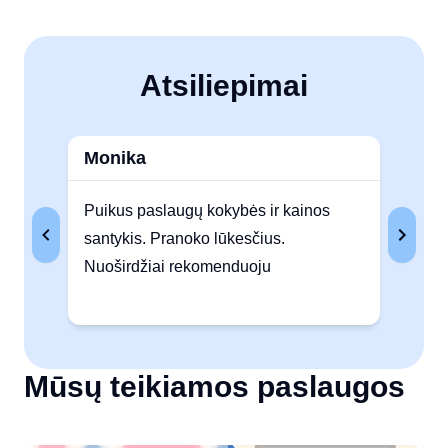
Atsiliepimai
Monika
Au
Puikus paslaugų kokybės ir kainos
Lab
santykis. Pranoko lūkesčius.
nep
Nuoširdžiai rekomenduoju
lab
Mūsų teikiamos paslaugos