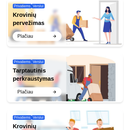
Privatiems
Verslui
Krovinių
pervežimas
Plačiau
Privatiems
Verslui
Tarptautinis
perkraustymas
Plačiau
Privatiems
Verslui
Krovinių