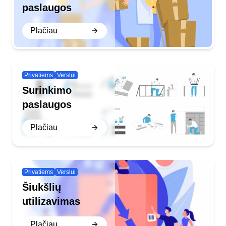
paslaugos
Plačiau
Privatiems
Verslui
Surinkimo
paslaugos
Plačiau
Privatiems
Verslui
Šiukšlių
utilizavimas
Plačiau