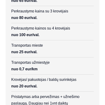
nuo 65 eur/val.
Perkraustymo kaina su 3 krovėjais
nuo 80 eur/val.
Perkraustymo kainos su 4 krovėjais
nuo 100 eur/val.
Transportas mieste
nuo 25 eur/val.
Transportas užmiestyje
nuo 0,7 eur/km
Krovėjas/ pakuotojas / baldų surinkėjas
nuo 20 eur/val.
Pristatymas arba pervežimas + užnešimo
paslaugą. Daugiau nei 1vnt daiktų