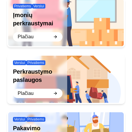
Privatiems
Verslui
Įmonių
perkraustymai
Plačiau
Verslui
Privatiems
Perkraustymo
paslaugos
Plačiau
Verslui
Privatiems
Pakavimo