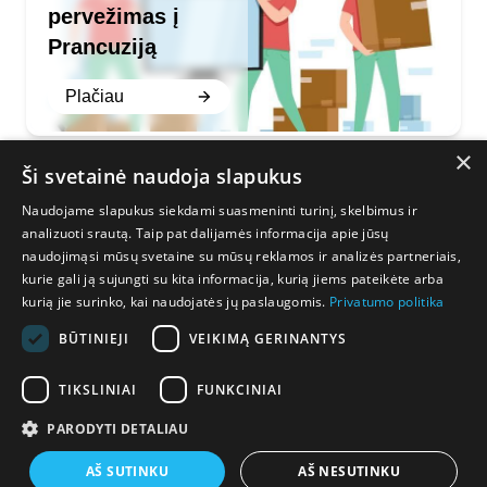
pervežimas į
Prancuziją
Plačiau
×
Ši svetainė naudoja slapukus
Naudojame slapukus siekdami suasmeninti turinį, skelbimus ir
Mus galite rasti:
Susisiekite:
analizuoti srautą. Taip pat dalijamės informacija apie jūsų
naudojimąsi mūsų svetaine su mūsų reklamos ir analizės partneriais,
Facebook
+37060475000
kurie gali ją sujungti su kita informacija, kurią jiems pateikėte arba
Instagram
kurią jie surinko, kai naudojatės jų paslaugomis.
Privatumo politika
info@ae-trans.lt
BŪTINIEJI
VEIKIMĄ GERINANTYS
Privatumo politika
TIKSLINIAI
FUNKCINIAI
Bendrosios sąlygos
PARODYTI DETALIAU
© 2026 AE-trans.lt. Visos teisės saugomos.
AŠ SUTINKU
AŠ NESUTINKU