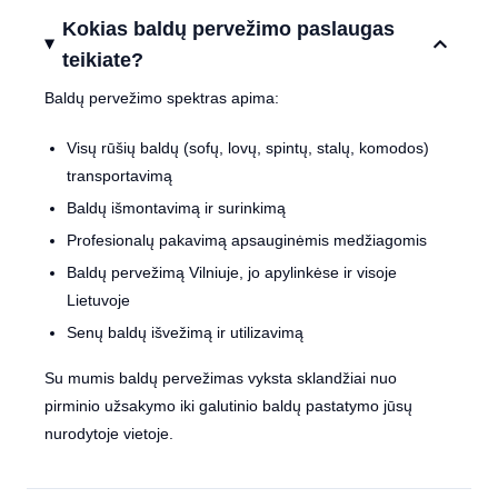
Kokias baldų pervežimo paslaugas
teikiate?
Baldų pervežimo spektras apima:
Visų rūšių baldų (sofų, lovų, spintų, stalų, komodos)
transportavimą
Baldų išmontavimą ir surinkimą
Profesionalų pakavimą apsauginėmis medžiagomis
Baldų pervežimą Vilniuje, jo apylinkėse ir visoje
Lietuvoje
Senų baldų išvežimą ir utilizavimą
Su mumis baldų pervežimas vyksta sklandžiai nuo
pirminio užsakymo iki galutinio baldų pastatymo jūsų
nurodytoje vietoje.